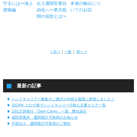
守るには〜海上
出入通関官署自
本酒の輸出につ
貨物編
由化へ〜東京税
いてのお話
関の役割とは〜
< 次へ
｜
一覧
｜
前へ >
最新の記事
ハンドキャリアー募集のご案内※内容を最新に更新しました！
2024年 コロナ禍でハンドキャリー可能な主要エリア一覧
20/12/28発行「Daily Cargo」一面 弊社紹介
成田営業所 通関業許可取得のお知らせ
中国法人 通関業許可取得のご報告