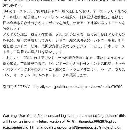
9時5分です。
JALのオーストラリア路線はシドニー線を運航しており、オーストラリア第2の
人口を擁し、成長著しいメルボルンへの就航で、日豪経済連携協定が発効し、
日本企業も多数進出するメルボルンを加え、オセアニア地域のネットワークを
強化します。
メルボルン線は、成田を午前発、メルボルンに夜着、折り返し便はメルボルン
を夜発、成田に朝着としており、シドニー線の成田夜発、シドニー朝着、折り
返し便はシドニー朝発、成田夕方着と異なるスケジュールとし、日本、オース
トラリア発着での選択肢を増やします。
これにより、JALは自社便でシドニーへの既存路線に加え、新たにメルボルン
線を加え、首都圏発の香港、シンガポール行き直行便とカンタス航空、キャセ
イパシフィック航空のオセアニア線のコードシェア便により、パース、ブリス
ベン、オークランド行きのネットワークを展開します。
引用元
:
FLYTEAM http://flyteam.jp/airline_route/nrt_mel/news/article/79766
Warning
: Use of undefined constant tag_column - assumed 'tag_column' (this
will throw an Error in a future version of PHP) in
/home/xs065297/optec-
exp.com/public_html/handcarry/wp-content/themes/optec/single.php
on