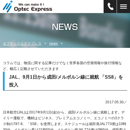
オプテックエクスプレス
news
JAL、9月1日から成田/メルボルン線に就航 「SS8」を投入
コラムでは、物流に関する記事だけでなく世界各国の空港情報や旅行情報な
ど、幅広く記載させていただきます
JAL、9月1日から成田/メルボルン線に就航 「SS8」を
投入
2017.05.30／
日本航空(JAL)は2017年9月1日(金)から、成田/メルボルン線に就航します。デ
イリー運航で、機材はビジネス、プレミアムエコノミー、エコノミーの3クラ
ス制の787-8、「SS8」を使用します。スケジュールは成田発JAL773便は10時
30分、メルボルン着は21時55分、メルボルン発JAL774便は0時5分、成田着は