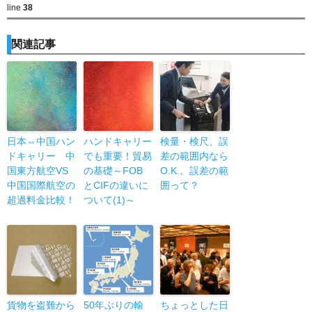
line
38
関連記事
日本⇔中国ハン
ハンドキャリー
検量・検尺、誤
ドキャリー 中
でも重要！貿易
差の範囲内なら
国東方航空VS
の基礎～FOB
O.K.。誤差の範
中国国際航空の
とCIFの違いに
囲って？
超過料金比較！
ついて(1)～
貨物を盗難から
50年ぶりの輸
ちょっとした日