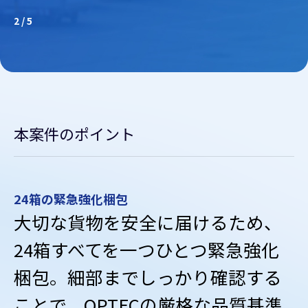
3
/
5
本案件のポイント
10分での輸出通関
けるため、
集荷と並行して通関書類を準備しておくこ
は10分で輸出通関を完了し、速やかにタ
とつ緊急強化
を移送しました。
り確認する
格な品質基準