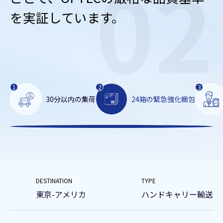
30分以内の集荷
24箱の緊急強化梱包
+
−
Leaflet
CARTO
| ©
+
DESTINATION
TYPE
−
東京-アメリカ
ハンドキャリー輸送