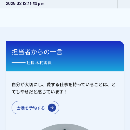
2025.02.12
21:30 p.m
荷物搭載確認
2025.02.12
19:45 p.m
チェックイン
担当者からの一言
2025.02.12
18:00 p.m
輸入許可
社長 木村勇貴
2025.02.12
17:25 p.m
自分が大切にし、愛する仕事を持っていることは、と
LAX空港到着
ても幸せだと感じています！
2025.02.13
01:16 a.m
会議を予約する
HND空港離陸
2025.02.13
00:37 a.m