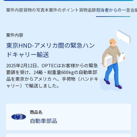
案件内容
貨物の写真
本案件のポイント
貨物追跡
担当者からの一言
会
案件内容
東京HND-アメリカ間の緊急ハン
ドキャリー輸送
2025年2月12日、OPTECはお客様からの緊急
要請を受け、24箱・総重量600kgの自動車部
品を東京からアメリカ へ、手荷物（ハンドキ
ャリー）で輸送しました。
商品名
自動車部品