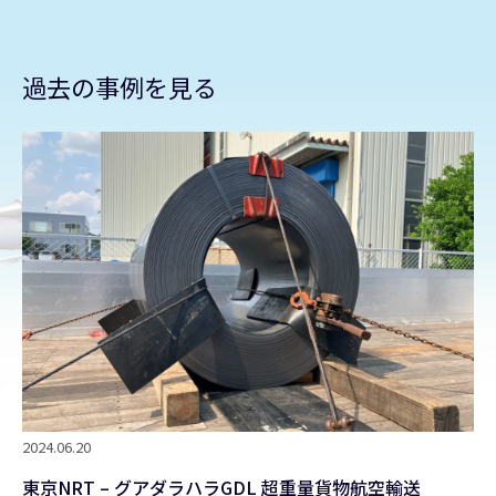
2025.02.12
17:22 p.m
案件受注
過去の事例を見る
2024.06.20
東京NRT – グアダラハラGDL 超重量貨物航空輸送