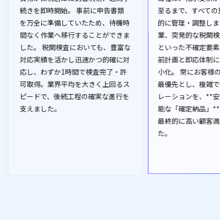
。 事前に申告書類
至るまで、すべての重要工程を主体
ていたため、待機時
的に管理・調整しました。 夜間作
行することができま
業、突発的な税関検査、航空便選定
査においても、豊富な
といった不確定要素についても、事
し迅速かつ的確に対
前計画と即応体制によりリスクを最
時間で検査完了・許
小化。 常にお客様の納期・要件を
均を大きく上回るス
最優先とし、複雑で変動の多いオペ
工程の確実な進行を
レーションを、**安定的かつ予測可
能な「確定納品」**へと昇華させ、
最終的に高い顧客満足を実現しまし
た。