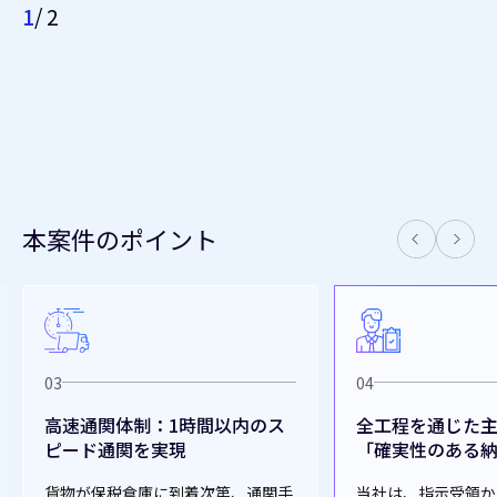
2
/ 2
本案件のポイント
04
：1時間以内のス
全工程を通じた主体的管理と
実現
「確実性のある納品」
に到着次第、通関手
当社は、指示受領から航空機出発に