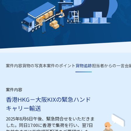
案件内容
貨物の写真
本案件のポイント
貨物追跡
担当者からの一言
会
案件内容
香港HKG－大阪KIXの緊急ハンド
キャリー輸送
2025年8月6日午後、緊急問合せをいただきま
した。同日17:00に香港で集荷を行い、翌7日